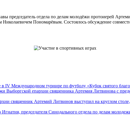
авы председатель отдела по делам молодёжи протоиерей Артеми
ем Николаевичем Пономарёвым. Состоялось обсуждение совместн
е в IV Международном турнире по футболу «Кубок святого благо
дежи Выборгской епархии священника Артемия Литвинова с пре
рхии священник Артемий Литвинов выступил на круглом столе,
о Игнатия, председателя Синодального отдела по делам молод