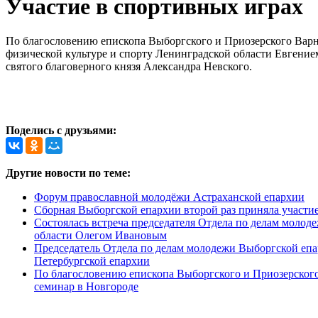
Участие в спортивных играх
По благословению епископа Выборгского и Приозерского Варн
физической культуре и спорту Ленинградской области Евгени
святого благоверного князя Александра Невского.
Поделись с друзьями:
Другие новости по теме:
Форум православной молодёжи Астраханской епархии
Сборная Выборгской епархии второй раз приняла участи
Состоялась встреча председателя Отдела по делам моло
области Олегом Ивановым
Председатель Отдела по делам молодежи Выборгской епа
Петербургской епархии
По благословению епископа Выборгского и Приозерског
семинар в Новгороде