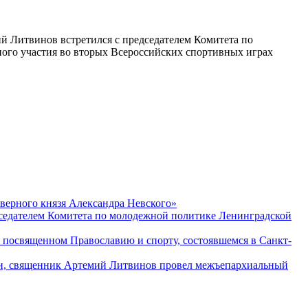
й Литвинов встретился с председателем Комитета по
ого участия во вторых Всероссийских спортивных играх
верного князя Александра Невского»
дседателем Комитета по молодежной политике Ленинградской
 посвященном Православию и спорту, состоявшемся в Санкт-
ежи, священник Артемий Литвинов провел межъепархиальный