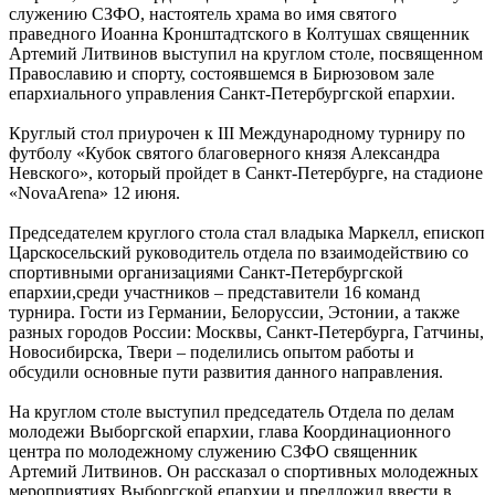
служению СЗФО, настоятель храма во имя святого
праведного Иоанна Кронштадтского в Колтушах священник
Артемий Литвинов выступил на круглом столе, посвященном
Православию и спорту, состоявшемся в Бирюзовом зале
епархиального управления Санкт-Петербургской епархии.
Круглый стол приурочен к III Международному турниру по
футболу «Кубок святого благоверного князя Александра
Невского», который пройдет в Санкт-Петербурге, на стадионе
«NovaArena» 12 июня.
Председателем круглого стола стал владыка Маркелл, епископ
Царскосельский руководитель отдела по взаимодействию со
спортивными организациями Санкт-Петербургской
епархии,среди участников – представители 16 команд
турнира. Гости из Германии, Белоруссии, Эстонии, а также
разных городов России: Москвы, Санкт-Петербурга, Гатчины,
Новосибирска, Твери – поделились опытом работы и
обсудили основные пути развития данного направления.
На круглом столе выступил председатель Отдела по делам
молодежи Выборгской епархии, глава Координационного
центра по молодежному служению СЗФО священник
Артемий Литвинов. Он рассказал о спортивных молодежных
мероприятиях Выборгской епархии и предложил ввести в