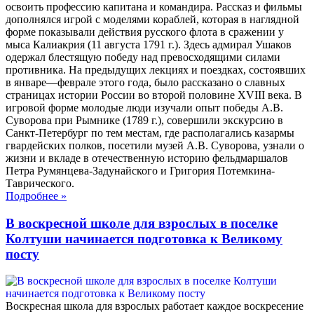
освоить профессию капитана и командира. Рассказ и фильмы
дополнялся игрой с моделями кораблей, которая в наглядной
форме показывали действия русского флота в сражении у
мыса Калиакрия (11 августа 1791 г.). Здесь адмирал Ушаков
одержал блестящую победу над превосходящими силами
противника. На предыдущих лекциях и поездках, состоявших
в январе—феврале этого года, было рассказано о славных
страницах истории России во второй половине XVIII века. В
игровой форме молодые люди изучали опыт победы А.В.
Суворова при Рымнике (1789 г.), совершили экскурсию в
Санкт-Петербург по тем местам, где располагались казармы
гвардейских полков, посетили музей А.В. Суворова, узнали о
жизни и вкладе в отечественную историю фельдмаршалов
Петра Румянцева-Задунайского и Григория Потемкина-
Таврического.
Подробнее
»
В воскресной школе для взрослых в поселке
Колтуши начинается подготовка к Великому
посту
Воскресная школа для взрослых работает каждое воскресение