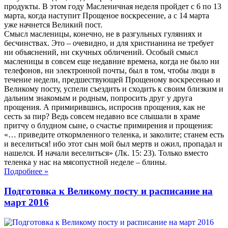
продукты. В этом году Масленичная неделя пройдет с 6 по 13
марта, когда наступит Прощеное воскресение, а с 14 марта
уже начнется Великий пост.
Смысл масленицы, конечно, не в разгульных гуляниях и
бесчинствах. Это – очевидно, и для христианина не требует
ни объяснений, ни скучных обличений. Особый смысл
масленицы в совсем еще недавние времена, когда не было ни
телефонов, ни электронной почты, был в том, чтобы люди в
течение недели, предшествующей Прощеному воскресенью и
Великому посту, успели съездить и сходить к своим близким и
дальним знакомым и родным, попросить друг у друга
прощения. А примирившись, испросив прощения, как не
сесть за пир? Ведь совсем недавно все слышали в храме
притчу о блудном сыне, о счастье примирения и прощения:
«… приведите откормленного теленка, и заколите; станем есть
и веселиться! ибо этот сын мой был мертв и ожил, пропадал и
нашелся. И начали веселиться» (Лк. 15: 23). Только вместо
теленка у нас на мясопустной неделе – блины.
Подробнее
»
Подготовка к Великому посту и расписание на
март 2016