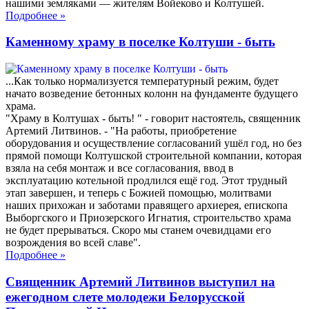
нашими земляками — жителям Войеково и Колтушей.
Подробнее
»
Каменному храму в поселке Колтуши - быть
...Как только нормализуется температурный режим, будет
начато возведение бетонных колонн на фундаменте будущего
храма.
"Храму в Колтушах - быть! " - говорит настоятель, священник
Артемий Литвинов. - "На работы, приобретение
оборудования и осуществление согласований ушёл год, но без
прямой помощи Колтушской строительной компании, которая
взяла на себя монтаж и все согласования, ввод в
эксплуатацию котельной продлился ещё год. Этот трудный
этап завершен, и теперь с Божией помощью, молитвами
наших прихожан и заботами правящего архиерея, епископа
Выборгского и Приозерского Игнатия, строительство храма
не будет прерываться. Скоро мы станем очевидцами его
возрождения во всей славе".
Подробнее
»
Священник Артемий Литвинов выступил на
ежегодном слете молодежи Белорусской