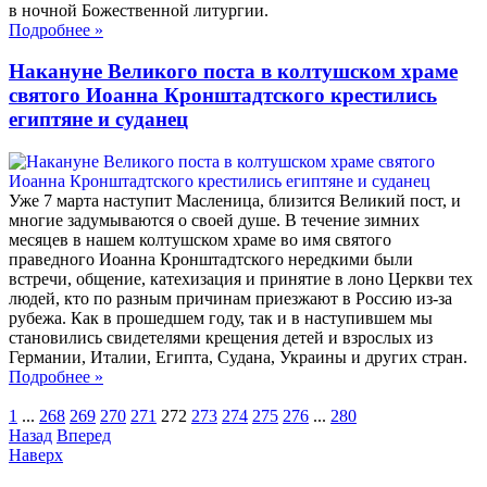
в ночной Божественной литургии.
Подробнее
»
Накануне Великого поста в колтушском храме
святого Иоанна Кронштадтского крестились
египтяне и суданец
Уже 7 марта наступит Масленица, близится Великий пост, и
многие задумываются о своей душе. В течение зимних
месяцев в нашем колтушском храме во имя святого
праведного Иоанна Кронштадтского нередкими были
встречи, общение, катехизация и принятие в лоно Церкви тех
людей, кто по разным причинам приезжают в Россию из-за
рубежа. Как в прошедшем году, так и в наступившем мы
становились свидетелями крещения детей и взрослых из
Германии, Италии, Египта, Судана, Украины и других стран.
Подробнее
»
1
...
268
269
270
271
272
273
274
275
276
...
280
Назад
Вперед
Наверх