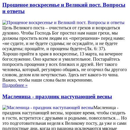
Прощеное воскресенье и Великий пост. Вопросы
и ответы
Цель Великого поста – очиститься от грехов и возродиться
духовно. Чтобы Господь Бог простил нам наши грехи, мы
должны простить всем людям их «прегрешения» перед нами:
«не судите, и не будете судимы; не осуждайте, и не будете
осуждены; прощайте, и прощены будете»(Лк. 6: 37).
Хорошо прийти в храм в воскресенье, 13 марта, на вечернее
богослужение. Оно краткое и умилительное. Постарайтесь
попросить прощения у всех близких и друзей. Нет такого
человека, который, регулярно общаясь, не огорчил бы другого
словом, делом или нечуткостью. Здесь нет какого-то чина.
Важно, чтобы наши слова были искренними.
Подробнее
»
Масленица - праздник наступающей весны
Масленица -
праздник наступающей весны, хорошее время, чтобы сходить
в гости, встретится с друзьями и родными, повеселиться… Но
это подготовительная неделя к Великому посту, да уже и сами
полупостные дни, когда из рациона исключаются мясные