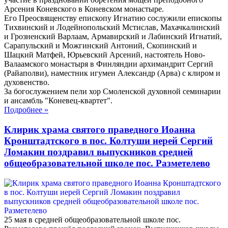
Арсения Коневского в Коневском монастыре.
Его Преосвященству епископу Игнатию сослужили епископы
Тихвинский и Лодейнопольский Мстислав, Махачкалинский
и Грозненский Варлаам, Армавирский и Лабинский Игнатий,
Сарапульский и Можгинский Антоний, Скопинский и
Шацкий Матфей, Юрьевский Арсений, настоятель Ново-
Валаамского монастыря в Финляндии архимандрит Сергий
(Райаполви), наместник игумен Александр (Арва) с клиром и
духовенство.
За богослужением пели хор Смоленской духовной семинарии
и ансамбль "Коневец-квартет".
Подробнее
»
Клирик храма святого праведного Иоанна
Кронштадтского в пос. Колтуши иерей Сергий
Ломакин поздравил выпускников средней
общеобразовательной школе пос. Разметелево
25 мая в средней общеобразовательной школе пос.