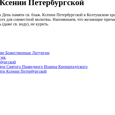
 Ксении Петербургской
в День памяти св. блаж. Ксении Петербургской в Колтушском хр
 всех для совместной молитвы. Напоминаем, что желающие прича
(даже св. воду), не курить.
 две Божественные Литургии
гия.
рбургской
мяти Святого Праведного Иоанна Кронштадтского
мяти Ксении Петербургской