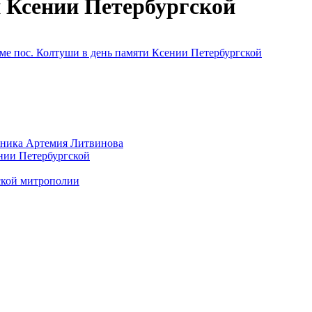
и Ксении Петербургской
енника Артемия Литвинова
ении Петербургской
ской митрополии