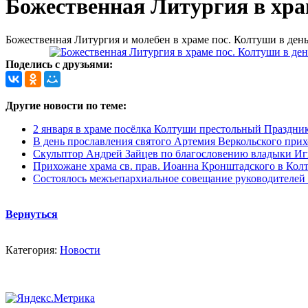
Божественная Литургия в хра
Божественная Литургия и молебен в храме пос. Колтуши в ден
Поделись с друзьями:
Другие новости по теме:
2 января в храме посёлка Колтуши престольный Праздник
В день прославления святого Артемия Веркольского при
Скульптор Андрей Зайцев по благословению владыки Игн
Прихожане храма св. прав. Иоанна Кронштадского в Колт
Состоялось межъепархиальное совещание руководителей 
Вернуться
Категория:
Новости