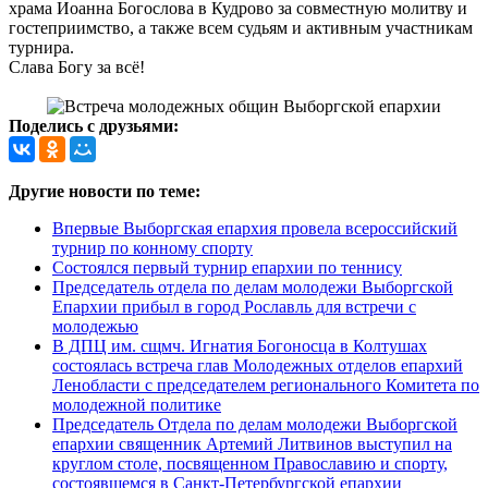
храма Иоанна Богослова в Кудрово за совместную молитву и
гостеприимство, а также всем судьям и активным участникам
турнира.
Слава Богу за всё!
Поделись с друзьями:
Другие новости по теме:
Впервые Выборгская епархия провела всероссийский
турнир по конному спорту
Состоялся первый турнир епархии по теннису
Председатель отдела по делам молодежи Выборгской
Епархии прибыл в город Рославль для встречи с
молодежью
В ДПЦ им. сщмч. Игнатия Богоносца в Колтушах
состоялась встреча глав Молодежных отделов епархий
Ленобласти с председателем регионального Комитета по
молодежной политике
Председатель Отдела по делам молодежи Выборгской
епархии священник Артемий Литвинов выступил на
круглом столе, посвященном Православию и спорту,
состоявшемся в Санкт-Петербургской епархии