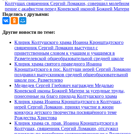
Поделись с друзьями:
Другие новости по теме:
Клирик Колтушского храма Иоанна Кронштадтского
священник Сергий Ломакин выступил с
приветственным словом к учащим и учащимся в
Разметелевской общеобразовательной средней школе
Клирик храма святого праведного Иоанна
Кронштадтского в пос. Колтуши иерей Сергий Ломакин
поздравил выпускников средней общеобразовательной
школе пос. Разметелево
Медведев Сергей Глебович награжден Медалью
Коневской иконы Божией Матери за усердные труды,
понесенные на благо прихода Колтушского храма
Клирик храма Иоанна Кронштадтского в Колтушах,
иерей Сергий Ломакин, принял участие в жюри
конкурса детского творчества посвящённого теме
Рождества Христова
Клирик храма св. прав. Иоанна Кронштадтского в
Колтушах, священник Сергий Ломакин, отслужил
панихиду по погибшим соотечественникам у Ржевского