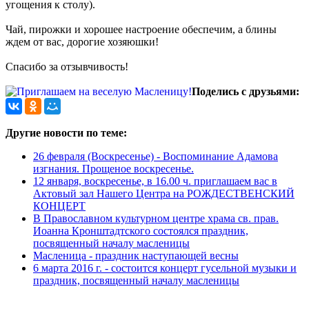
угощения к столу).
Чай, пирожки и хорошее настроение обеспечим, а блины
ждем от вас, дорогие хозяюшки!
Спасибо за отзывчивость!
Поделись с друзьями:
Другие новости по теме:
26 февраля (Воскресенье) - Воспоминание Адамова
изгнания. Прощеное воскресенье.
12 января, воскресенье, в 16.00 ч. приглашаем вас в
Актовый зал Нашего Центра на РОЖДЕСТВЕНСКИЙ
КОНЦЕРТ
В Православном культурном центре храма св. прав.
Иоанна Кронштадтского состоялся праздник,
посвященный началу масленицы
Масленица - праздник наступающей весны
6 марта 2016 г. - состоится концерт гусельной музыки и
праздник, посвященный началу масленицы