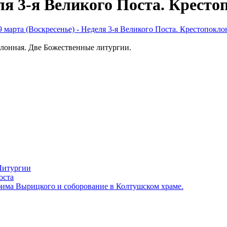
еля 3-я Великого Поста. Крест
оклонная. Две Божественные литургии.
 Литургии
оста
фима Вырицкого и соборование в Колтушском храме.