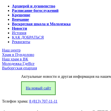
Архиерей и духовенство
Расписание богослужений
Крещение
Венчание
Воскресная школа и Молодежка
Новости
История
КАК ДОБРАТЬСЯ
Реквизиты
Наш центр
Храм в Пундолово
Наш храм в ВК
Молодежка ГдеВсе
Выборгская епархия
Актуальные новости и другая информация на нашем
На новый сайт
Телефон храма:
8 (813) 707-11-11