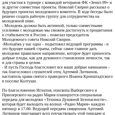
для участия в турнире с командой ветеранов ФК «Зенит-99» и
за другие совместные проекты. Николай Свирин рассказал о
будущих проектах молодежного комитета. В ходе беседы было
решено создать рабочую группу для сотрудничества на
молодежной ниве.
- Молодежь должна быть активной, только совместными
усилиями с молодежью мы сможем достигнуть и процветания
и стабильности в России – пожелал председатель
Молодежного совета Николай Свирин.
-Молодёжь у нас одна – подытожил ведущий программы - и
это будущее нашей страны, сейчас самое главное дать
молодежи правильное направление, которое будет приносить
добрые плоды, как для духовного становления личности, так
и для страны в целом.
- И пусть Господь благословит все ваши добрые начинания –
так благословил слушателей отец Артемий Литвинов,
настоятель храма святого праведного Иоанна Кронштадтского
в поселке Колтуши.
По благословению Игнатия, епископа Выборгского и
Приозерского на радио Мария планируется специальная
передача для молодежи «Техника Духовной Безопасности»,
которая будет выходить на волнах «Радио Мария» каждую
пятницу в 17-00. Ведущий передачи священник Артемий
Литвинов приглашает всех поучаствовать этой передаче и