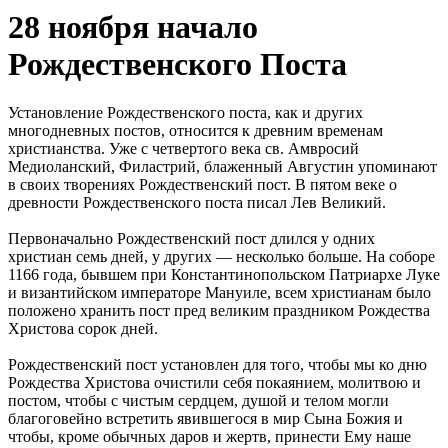
28 ноября начало
Рождественского Поста
Установление Рождественского поста, как и других
многодневных постов, относится к древним временам
христианства. Уже с четвертого века св. Амвросий
Медиоланский, Филастрий, блаженный Августин упоминают
в своих творениях Рождественский пост. В пятом веке о
древности Рождественского поста писал Лев Великий.
Первоначально Рождественский пост длился у одних
христиан семь дней, у других — несколько больше. На соборе
1166 года, бывшем при Константинопольском Патриархе Луке
и византийском императоре Мануиле, всем христианам было
положено хранить пост пред великим праздником Рождества
Христова сорок дней.
Рождественский пост установлен для того, чтобы мы ко дню
Рождества Христова очистили себя покаянием, молитвою и
постом, чтобы с чистым сердцем, душой и телом могли
благоговейно встретить явившегося в мир Сына Божия и
чтобы, кроме обычных даров и жертв, принести Ему наше