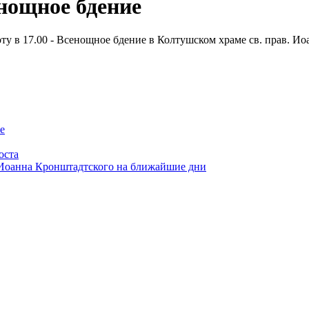
енощное бдение
оту в 17.00 - Всенощное бдение в Колтушском храме св. прав. И
е
оста
 Иоанна Кронштадтского на ближайшие дни